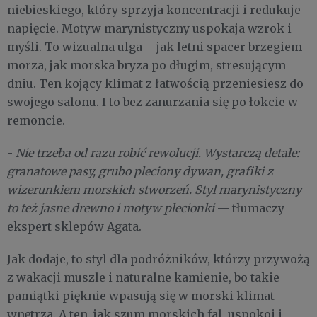
niebieskiego, który sprzyja koncentracji i redukuje
napięcie. Motyw marynistyczny uspokaja wzrok i
myśli. To wizualna ulga – jak letni spacer brzegiem
morza, jak morska bryza po długim, stresującym
dniu. Ten kojący klimat z łatwością przeniesiesz do
swojego salonu. I to bez zanurzania się po łokcie w
remoncie.
-
Nie trzeba od razu robić rewolucji. Wystarczą detale:
granatowe pasy, grubo pleciony dywan, grafiki z
wizerunkiem morskich stworzeń. Styl marynistyczny
to też jasne drewno i motyw plecionki
— tłumaczy
ekspert sklepów Agata.
Jak dodaje, to styl dla podróżników, którzy przywożą
z wakacji muszle i naturalne kamienie, bo takie
pamiątki pięknie wpasują się w morski klimat
wnętrza. A ten, jak szum morskich fal, uspokoi i