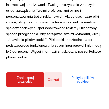
internetowej, analizowania Twojego korzystania z naszych
usług, zarządzania Twoimi preferencjami online i
personalizowania treści reklamowych. Akceptując nasze pliki
cookie, otrzymasz odpowiednie treści oraz funkcje mediów
O WNĘTRZACH
społecznościowych, spersonalizowane reklamy i ulepszony
Coffee bar w domu. Kącik codziennych
sposób przeglądania. Aby zarządzać swoimi wyborami, kliknij
przyjemności
„Ustawienia plików cookie”. Pliki cookie niezbędne są do
1 września 2025
podstawowego funkcjonowania strony internetowej i nie mogą
„Życie to piękna i niekończąca się podróż w poszukiwaniu
być odrzucone. Więcej informacji znajdziesz w naszej Polityce
idealnej filiżanki kawy” – mówi włoskie przysłowie. Lekka
plików cookie.
goryczka, charakterystyczny aromat i solidna dawka kofeiny
przyciągają zarówno jej koneserów, jak i tych, którzy chcą
spędzić czas na przyjacielskich pogadu...
Zaakceptuj
Polityka plików
Odrzuć
wszystkie
cookies
Polityka prywatności