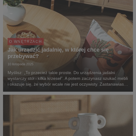
O WNĘTRZACH
Jak urządzić jadalnię, w której chce się
przebywać?
10 listopada 2025
Myślisz: „To przecież takie proste. Do urządzenia jadalni
wystarczy stół i kilka krzeseł”. A potem zaczynasz szukać mebli
i okazuje się, że wybór wcale nie jest oczywisty. Zastanawiasz
się, jaki styl sprawi, że poczujesz się dobrze w tym
pomieszczeniu. Jak umeblować wnęt...