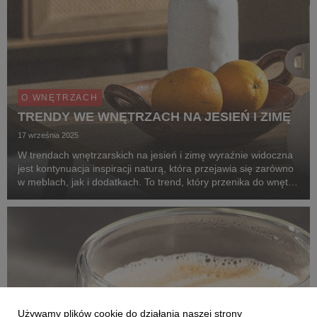
O WNĘTRZACH
TRENDY WE WNĘTRZACH NA JESIEŃ I ZIMĘ
17 września 2025
W trendach wnętrzarskich na jesień i zimę wyraźnie widoczna
jest kontynuacja inspiracji naturą, która przejawia się zarówno
w meblach, jak i dodatkach. To trend, który przenika do wnętrz
w formie total looku – począwszy od kolorów ziemi,
naturalnych materiałów i tkanin, ...
Używamy plików cookie do działania naszej strony