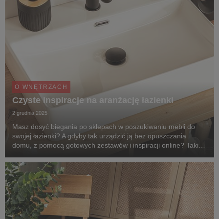
O WNĘTRZACH
Czyste inspiracje na ​aranżację łazienki
2 grudnia 2025
Masz dosyć biegania po sklepach w poszukiwaniu mebli do
swojej łazienki? A gdyby tak urządzić ją bez opuszczania
domu, z pomocą gotowych zestawów i inspiracji online? Takie
rozwiązanie proponuje marka Agata. Zapytaliśmy naszych
ekspertów o to, jak modnie urządzić przytul...