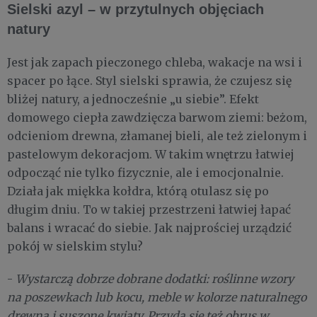
Sielski azyl – w przytulnych objęciach
natury
Jest jak zapach pieczonego chleba, wakacje na wsi i
spacer po łące. Styl sielski sprawia, że czujesz się
bliżej natury, a jednocześnie „u siebie”. Efekt
domowego ciepła zawdzięcza barwom ziemi: beżom,
odcieniom drewna, złamanej bieli, ale też zielonym i
pastelowym dekoracjom. W takim wnętrzu łatwiej
odpocząć nie tylko fizycznie, ale i emocjonalnie.
Działa jak miękka kołdra, którą otulasz się po
długim dniu. To w takiej przestrzeni łatwiej łapać
balans i wracać do siebie. Jak najprościej urządzić
pokój w sielskim stylu?
-
Wystarczą dobrze dobrane dodatki: roślinne wzory
na poszewkach lub kocu, meble w kolorze naturalnego
drewna i suszone kwiaty. Przyda się też obrus w