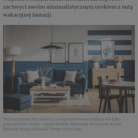
zachwyci swoim minimalistycznym urokiem z nutą
wakacyjnej fantazji.
Styl marynistyczny możesz zaimplementować wnętrza nie tylko
poprzez kolor ścian - nawet drobne dekoracje utrzymane w tym
klimacie mogą odmienić Twoje cztery kąty.