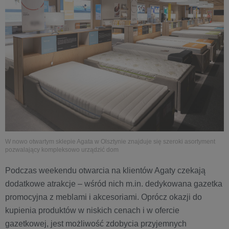
W nowo otwartym sklepie Agata w Olsztynie znajduje się szeroki asortyment
pozwalający kompleksowo urządzić dom
Podczas weekendu otwarcia na klientów Agaty czekają
dodatkowe atrakcje – wśród nich m.in. dedykowana gazetka
promocyjna z meblami i akcesoriami. Oprócz okazji do
kupienia produktów w niskich cenach i w ofercie
gazetkowej, jest możliwość zdobycia przyjemnych