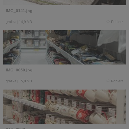
IMG_0141.jpg
grafika
|
14,9 MB
Pobierz
IMG_0050.jpg
grafika
|
15,8 MB
Pobierz