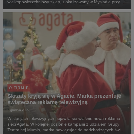
wielkopowierzchniowy sklep, zlokalizowany w Mysiadle przy
ulicy Geodetów, obok San Park. Lubiana przez klientów polska
marka wnętrzarska zrealizowała w tym miesiącu już dru...
O FIRMIE
Skrzaty kryją się w Agacie. Marka prezentuje
świąteczną reklamę telewizyjną
3 grudnia 2025
W stacjach telewizyjnych pojawiła się właśnie nowa reklama
sieci Agata. W kolejnej odsłonie kampanii z udziałem Grupy
Teatralnej Mumio, marka nawiązując do nadchodzących świąt