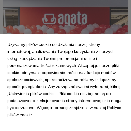
jedyny sklep popularnej sieci w tym m...
Używamy plików cookie do działania naszej strony
internetowej, analizowania Twojego korzystania z naszych
usług, zarządzania Twoimi preferencjami online i
personalizowania treści reklamowych. Akceptując nasze pliki
O FIRMIE
cookie, otrzymasz odpowiednie treści oraz funkcje mediów
Agata rozwija małe formaty sklepów. Kolejny
społecznościowych, spersonalizowane reklamy i ulepszony
punkt otwarty w centrum handlowym Brama
sposób przeglądania. Aby zarządzać swoimi wyborami, kliknij
Jury w Zawierciu
„Ustawienia plików cookie”. Pliki cookie niezbędne są do
14 listopada 2025
podstawowego funkcjonowania strony internetowej i nie mogą
Po sukcesie pierwszego małego sklepu Agata w Oświęcimiu,
być odrzucone. Więcej informacji znajdziesz w naszej Polityce
kolejny taki punkt sprzedaży powstał właśnie w ramach nowej
plików cookie.
galerii Brama Jury w Zawierciu, która otwarta została w piątek,
14 listopada. Obok wielu znanych marek z innych branż, Agata
zaoferuje mieszkańcom Zawierc...