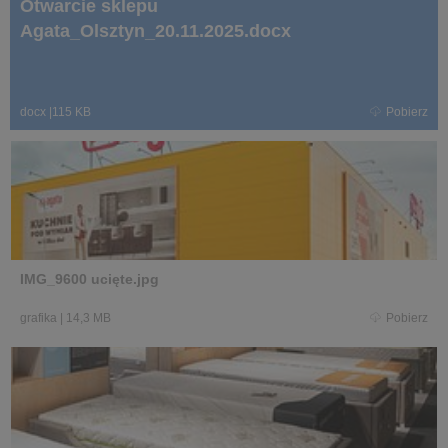
Otwarcie sklepu
Agata_Olsztyn_20.11.2025.docx
docx
|
115 KB
Pobierz
IMG_9600 ucięte.jpg
grafika
|
14,3 MB
Pobierz