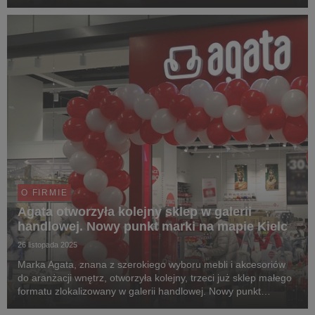
zapewnia, że sklep Agata jest idealnym miejscem dla Klientów
poszukujących oferty dodatków i de...
O FIRMIE
Agata otworzyła kolejny sklep w galerii
handlowej. Nowy punkt marki na mapie Kielc
26 listopada 2025
Marka Agata, znana z szerokiego wyboru mebli i akcesoriów
do aranżacji wnętrz, otworzyła kolejny, trzeci już sklep małego
formatu zlokalizowany w galerii handlowej. Nowy punkt
znajduje się na terenie Galerii Korona w Kielcach. To nie