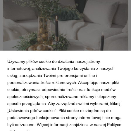
11,3 MB
Używamy plików cookie do działania naszej strony
internetowej, analizowania Twojego korzystania z naszych
usług, zarządzania Twoimi preferencjami online i
personalizowania treści reklamowych. Akceptując nasze pliki
cookie, otrzymasz odpowiednie treści oraz funkcje mediów
Salony Agata_Boże Narodzenie 2022_33.jpg
społecznościowych, spersonalizowane reklamy i ulepszony
sposób przeglądania. Aby zarządzać swoimi wyborami, kliknij
10,2 MB
„Ustawienia plików cookie”. Pliki cookie niezbędne są do
1
2
3
podstawowego funkcjonowania strony internetowej i nie mogą
być odrzucone. Więcej informacji znajdziesz w naszej Polityce