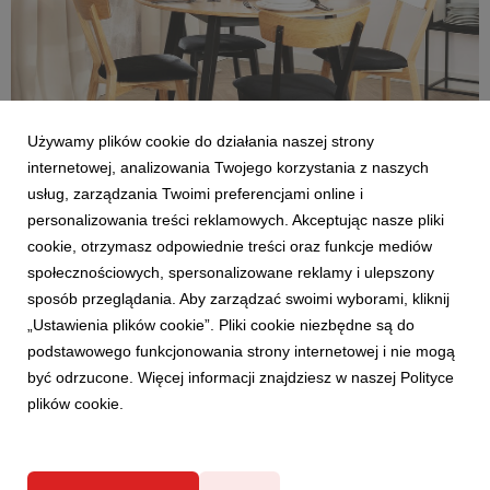
Używamy plików cookie do działania naszej strony
internetowej, analizowania Twojego korzystania z naszych
usług, zarządzania Twoimi preferencjami online i
personalizowania treści reklamowych. Akceptując nasze pliki
cookie, otrzymasz odpowiednie treści oraz funkcje mediów
Salony Agata_Aranżacja_48.jpg
społecznościowych, spersonalizowane reklamy i ulepszony
sposób przeglądania. Aby zarządzać swoimi wyborami, kliknij
774 KB
„Ustawienia plików cookie”. Pliki cookie niezbędne są do
1
2
3
podstawowego funkcjonowania strony internetowej i nie mogą
być odrzucone. Więcej informacji znajdziesz w naszej Polityce
plików cookie.
Polityka prywatności