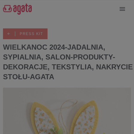
PRESS KIT
WIELKANOC 2024-JADALNIA,
SYPIALNIA, SALON-PRODUKTY-
DEKORACJE, TEKSTYLIA, NAKRYCIE
STOŁU-AGATA