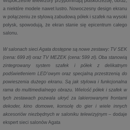
Współczesne telewizory przypominają płaskorzeźbę, obraz,
a niektóre modele nawet lustro. Nowoczesny design ekranu
w połączeniu ze stylową zabudową półek i szafek na wysoki
połysk, spowodują, że ekran stanie się epicentrum całego
salonu.
W salonach sieci Agata dostępne są nowe zestawy: TV SEK
(cena: 699 zł) oraz TV MEZEK (cena: 599 zł). Oba stanowią
zintegrowany system szafek i półek z delikatnym
podświetleniem LED’owym oraz specjalną przestrzenią do
powieszenia dużego ekranu. Są jak stylowa i funkcjonalna
rama do multimedialnego obrazu. Wielość półek i szafek w
tych zestawach pozwala ukryć za lakierowanymi frontami
dekoder, kino domowe, konsolę do gier i wiele innych
akcesoriów niezbędnych w saloniku telewizyjnym
– dodaje
ekspert sieci salonów Agata