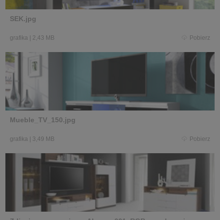
SEK.jpg
grafika
|
2,43 MB
Pobierz
Mueble_TV_150.jpg
grafika
|
3,49 MB
Pobierz