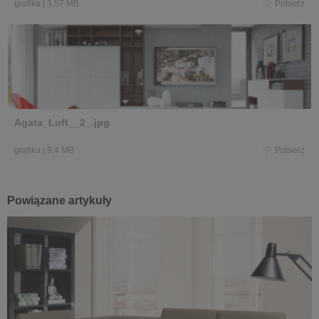
grafika
|
3,57 MB
Pobierz
Agata_Loft__2_.jpg
grafika
|
9,4 MB
Pobierz
Powiązane artykuły