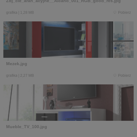
Zdj_cie_aran_acyjne__Alcano_001_RGB_good_res.jpg
grafika
|
1,28 MB
Pobierz
Mezek.jpg
grafika
|
2,27 MB
Pobierz
Mueble_TV_100.jpg