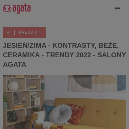
PRESS KIT
JESIEŃ/ZIMA - KONTRASTY, BEŻE,
CERAMIKA - TRENDY 2022 - SALONY
AGATA