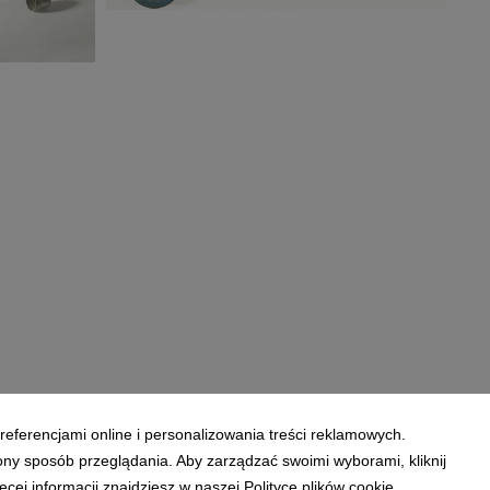
Salony Agata_Trendy jesień-zima
2022:2023_Ceramika1.jpg
zima
4,86 MB
referencjami online i personalizowania treści reklamowych.
ony sposób przeglądania. Aby zarządzać swoimi wyborami, kliknij
ej informacji znajdziesz w naszej Polityce plików cookie.