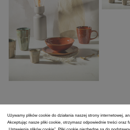
Salony Aga
2022:2023_
3,11 MB
Salony Agata_Trendy jesień-zima
2022:2023_Ceramika4.jpg
9,28 MB
Używamy plików cookie do działania naszej strony internetowej, an
Akceptując nasze pliki cookie, otrzymasz odpowiednie treści oraz
„Ustawienia plików cookie”. Pliki cookie niezbędne są do podstawo