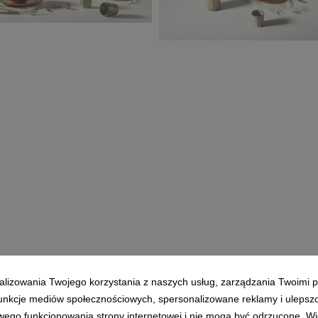
ta_Trendy jesień-zima
Ceramika3.jpg
Salony Agata_Trendy jesień-
2022:2023_Ceramika2.jpg
2,84 MB
alizowania Twojego korzystania z naszych usług, zarządzania Twoimi p
 funkcje mediów społecznościowych, spersonalizowane reklamy i ulepsz
wego funkcjonowania strony internetowej i nie mogą być odrzucone. Więc