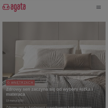
O WNĘTRZACH
Zdrowy sen zaczyna się od wyboru łożka i
materaca
13 marca 2025
Zdrowy sen to fundament prawidłowego funkcjonowania