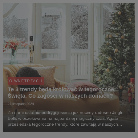
domu.
O WNĘTRZACH
Te 3 trendy będą królować w tegoroczne
Święta. Co zagości w naszych domach?
27 listopada 2024
Za nami ostatnie podrygi jesieni i już nucimy radosne Jingle
Bells w oczekiwaniu na najbardziej magiczny czas. Agata
prześledziła tegoroczne trendy, które zawitają w naszych
wnętrzach na Święta. Co znajdzie się pośród nich?