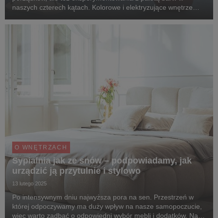
naszych czterech kątach. Kolorowe i elektryzujące wnętrze
dodaje energii i wprawia w dobry nastrój. Eksperci Salonów
Agata zdradzają, jak w prosty sposób urządzi...
O WNĘTRZACH
Sypialnia jak ze snów – podpowiadamy, jak
urządzić ją przytulnie i stylowo
13 lutego 2025
Po intensywnym dniu najwyższa pora na sen. Przestrzeń w
której odpoczywamy ma duży wpływ na nasze samopoczucie,
więc warto zadbać o odpowiedni wybór mebli i dodatków. Na