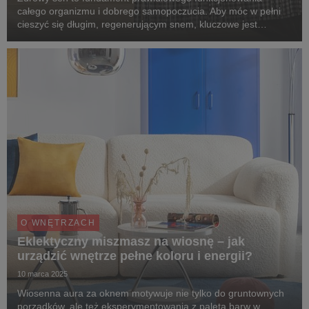
całego organizmu i dobrego samopoczucia. Aby móc w pełni
cieszyć się długim, regenerującym snem, kluczowe jest
odpowiednie wyposażenie sypialni. Niezwykle istotny jest
dobór właściwego łóżka, stelaża i materaca, które b...
O WNĘTRZACH
Eklektyczny miszmasz na wiosnę – jak
urządzić wnętrze pełne koloru i energii?
10 marca 2025
Wiosenna aura za oknem motywuje nie tylko do gruntownych
porządków, ale też eksperymentowania z paletą barw w