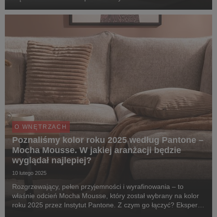
jakie trendy postawić, by stworzyć własną oazę spokoju?
Sklepy Agata przygotowały przegląd inspiracji...
O WNĘTRZACH
Poznaliśmy kolor roku 2025 według Pantone –
Mocha Mousse. W jakiej aranżacji będzie
wyglądał najlepiej?
10 lutego 2025
Rozgrzewający, pełen przyjemności i wyrafinowania – to
właśnie odcień Mocha Mousse, który został wybrany na kolor
roku 2025 przez Instytut Pantone. Z czym go łączyć? Eksperci
sklepów Agata podpowiadają, jak wykorzystać go w aranżacji