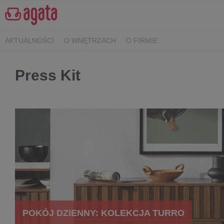
AKTUALNOŚCI
O WNĘTRZACH
O FIRMIE
Press Kit
POKÓJ DZIENNY: KOLEKCJA TURRO