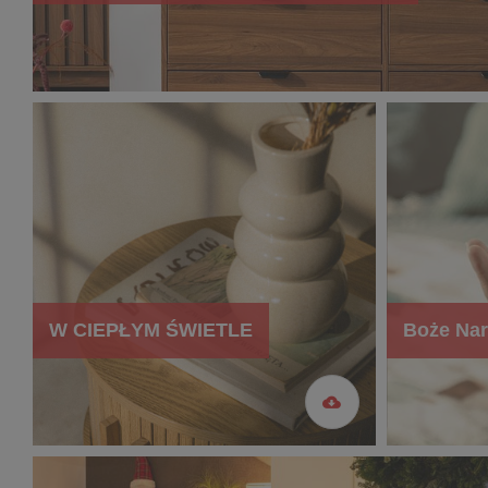
W CIEPŁYM ŚWIETLE
Boże Nar