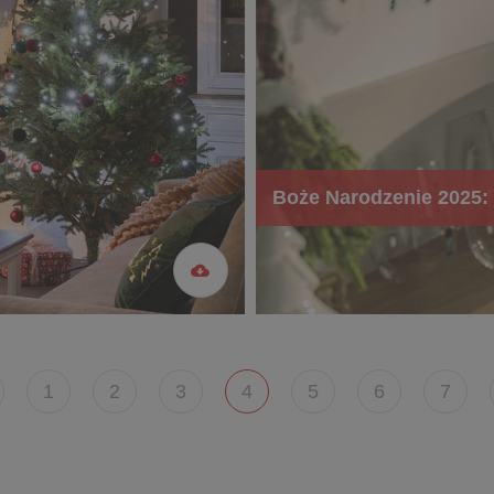
Boże Narodzenie 2025: 
1
2
3
4
5
6
7