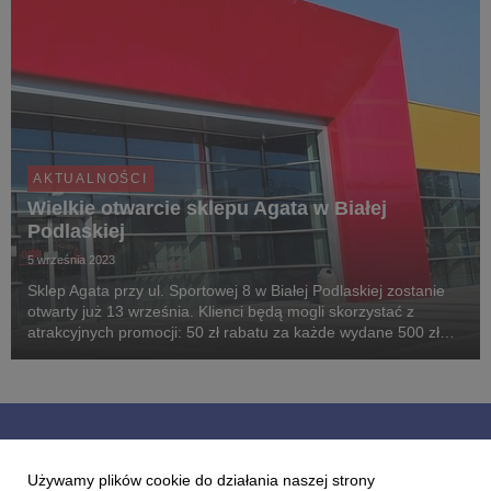
AKTUALNOŚCI
Wielkie otwarcie sklepu Agata w Białej
Podlaskiej
5 września 2023
Sklep Agata przy ul. Sportowej 8 w Białej Podlaskiej zostanie
otwarty już 13 września. Klienci będą mogli skorzystać z
atrakcyjnych promocji: 50 zł rabatu za każde wydane 500 zł
albo do 30 rat 0% bez dodatkowych kosztów oraz ze
specjalnej gazetki przygotowanej na otwarci...
Dołącz do nas
Używamy plików cookie do działania naszej strony
i bądź na bieżąco