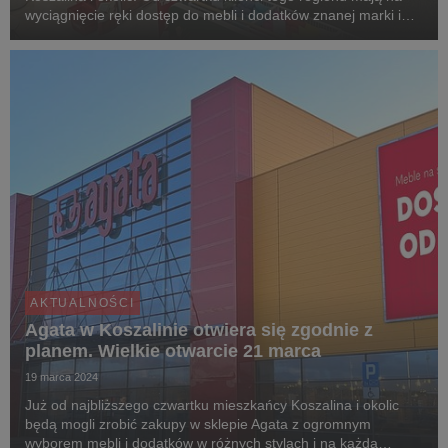
wyciągnięcie ręki dostęp do mebli i dodatków znanej marki i
mogą remontować, odświeżać i doposażać swoje domy
produktami z Agaty.
AKTUALNOŚCI
Agata w Koszalinie otwiera się zgodnie z
planem. Wielkie otwarcie 21 marca
19 marca 2024
Już od najbliższego czwartku mieszkańcy Koszalina i okolic
będą mogli zrobić zakupy w sklepie Agata z ogromnym
wyborem mebli i dodatków w różnych stylach i na każdą