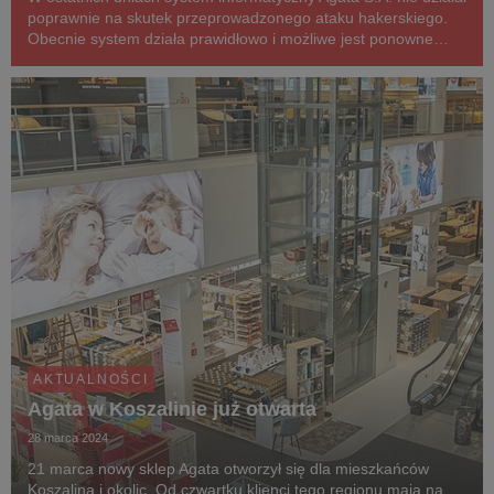
poprawnie na skutek przeprowadzonego ataku hakerskiego.
Obecnie system działa prawidłowo i możliwe jest ponowne
robienie zakupów zarówno w sklepach stacjonarnych jak i w
sklepie online na agatameble.pl. Zgodn...
AKTUALNOŚCI
Agata w Koszalinie już otwarta
28 marca 2024
21 marca nowy sklep Agata otworzył się dla mieszkańców
Koszalina i okolic. Od czwartku klienci tego regionu mają na