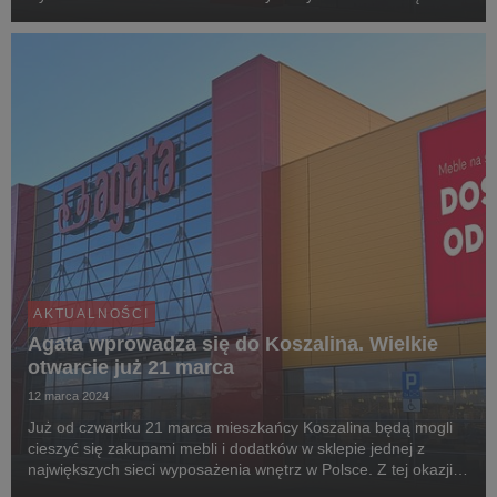
kieszeń. Agata w Koszalinie otwiera się zgodnie z planem i
oferuje dla klientów specjalne promocje i atrak...
AKTUALNOŚCI
Agata wprowadza się do Koszalina. Wielkie
otwarcie już 21 marca
12 marca 2024
Już od czwartku 21 marca mieszkańcy Koszalina będą mogli
cieszyć się zakupami mebli i dodatków w sklepie jednej z
największych sieci wyposażenia wnętrz w Polsce. Z tej okazji
marka przygotowała dla klientów specjalną gazetkę