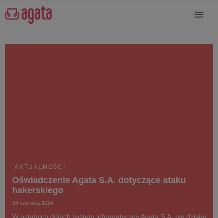
AKTUALNOŚCI
Oświadczenie Agata S.A. dotyczące ataku
hakerskiego
24 czerwca 2024
W ostatnich dniach system informatyczny Agata S.A. nie działał