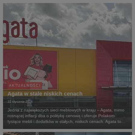
promocyjną i szereg atrakcji.
AKTUALNOŚCI
Agata w stale niskich cenach
31 stycznia 2024
Jedna z największych sieci meblowych w kraju – Agata, mimo
rosnącej inflacji dba o politykę cenową i oferuje Polakom
tysiące mebli i dodatków w stałych, niskich cenach. Agata to
duży wybór i meble na każdą kieszeń.