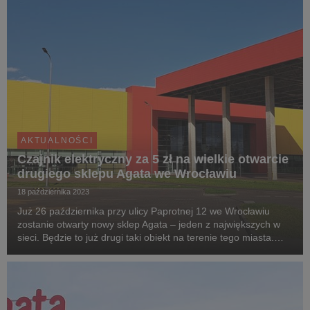
AKTUALNOŚCI
Czajnik elektryczny za 5 zł na wielkie otwarcie
drugiego sklepu Agata we Wrocławiu
18 października 2023
Już 26 października przy ulicy Paprotnej 12 we Wrocławiu
zostanie otwarty nowy sklep Agata – jeden z największych w
sieci. Będzie to już drugi taki obiekt na terenie tego miasta.
Specjalnie z tej okazji Agata przygotowała szereg promocji.
Wśród nich gazetka z meblami i d...