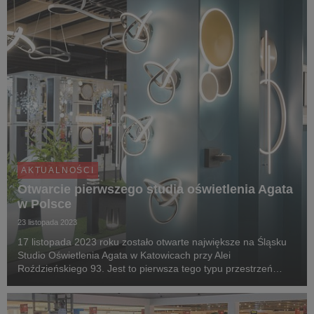
AKTUALNOŚCI
Otwarcie pierwszego studia oświetlenia Agata
w Polsce
23 listopada 2023
17 listopada 2023 roku zostało otwarte największe na Śląsku
Studio Oświetlenia Agata w Katowicach przy Alei
Roździeńskiego 93. Jest to pierwsza tego typu przestrzeń
handlowa znanej marki. Jej powierzchnia wynosi ponad 1000
m kw.