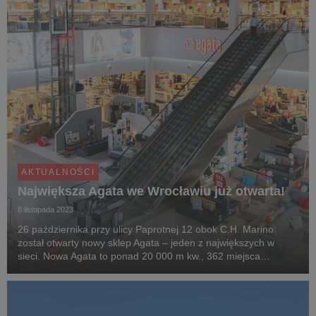
AKTUALNOŚCI
Największa Agata we Wrocławiu już otwarta!
8 listopada 2023
26 października przy ulicy Paprotnej 12 obok C.H. Marino
został otwarty nowy sklep Agata – jeden z największych w
sieci. Nowa Agata to ponad 20 000 m kw., 362 miejsca
parkingowe i 158 boksów aranżacyjnych.